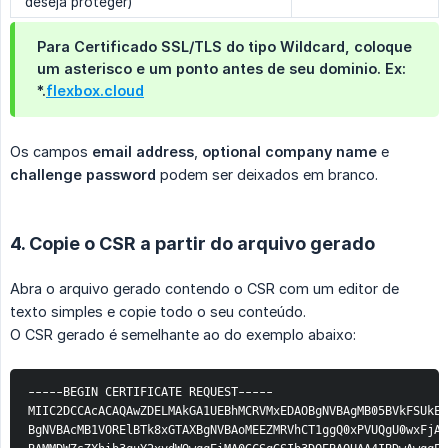
deseja proteger)
Para Certificado SSL/TLS do tipo Wildcard, coloque
um asterisco e um ponto antes de seu dominio. Ex:
*.
flexbox.cloud
Os campos
email address
,
optional company name
e
challenge password
podem ser deixados em branco.
4. Copie o CSR a partir do arquivo gerado
Abra o arquivo gerado contendo o CSR com um editor de
texto simples e copie todo o seu conteúdo.
O CSR gerado é semelhante ao do exemplo abaixo:
-----BEGIN CERTIFICATE REQUEST-----
MIIC2DCCAcACAQAwZDELMAkGA1UEBhMCRVMxEDAOBgNVBAgMB05BVkFSUkEx
BgNVBAcMB1VORElBTk8xGTAXBgNVBAoMEEZMRVhCT1ggQ0xPVUQgU0wxFjAU