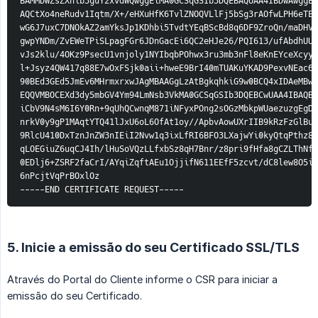
BAMMDWZsZXhib3guY2xvdWQwggEiMA0GCSqGSIb3DQEBAQUAA4IBDwAwggEK
AQCtXo4neRudv1Iqtm/X+/eHXuHfK6TvlZNOQVLlFj5bSg3rAOfwLPH6eTEi
wG6J7uxC7DNOkAZ2amYksJp1KDhbi5TvdtYEqBScBd8q6DF9ZroQn/maDHVU
gwpYNDm/ZvEWeTPiSLpagFGr6JDnGacEi6QC2eHJe26/PQI613/ufAbdhUUK
vJs2klu/4OKz9PsecU1vnjoly1NYIbqbPOhwx3ru3mb3nFl8eKnEYceXcyyY
l+Jsyz4QW417q88E7wOxFSjk0aii+hweE9BrI40mTUAKuYKAD9PexvNEac6C
90BEd3GEd5JmEv6MHrmxrxwJAgMBAAGgLzAtBgkqhkiG9w0BCQ4xIDAeMBwG
EQQVMBOCEXd3dy5mbGV4Ym94LmNsb3VkMA0GCSqGSIb3DQEBCwUAA4IBAQB7
iCbV9N4sM6I6Y0Rn+9qUhQCwnqM871iNFyxPOng2sOGzMbkpWUaezuzgEgD7
nrkV0y9gP1MAqtYTQ41lJxU6oL6OfAt1oy//ApbvAowUXrIIB9kRzFzGlBua
9RlcU410DxTznJnZW3nIEiI2Nvw1q3ixLfRI6BFO3LXajwYi0kyQtqPthz8L
qLOEGiuZ6uqCJ4Ih/lHuSoVQzLLfxbSz8qH7Bnr/z8pri9fHfa8gCZLThNfj
0EDlj6+ZSRF2faCrI/AYqiZqftAEu1OjjifN611EEfF5zcvt/dC8lew8O5ii
6nPcjtVqPrBOxlOz
-----END CERTIFICATE REQUEST-----
5. Inicie a emissão do seu Certificado SSL/TLS
Através do Portal do Cliente informe o CSR para iniciar a
emissão do seu Certificado.