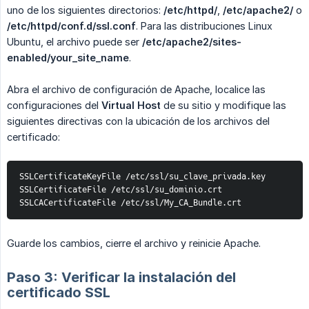
uno de los siguientes directorios:
/etc/httpd/
,
/etc/apache2/
o
/etc/httpd/conf.d/ssl.conf
. Para las distribuciones Linux
Ubuntu, el archivo puede ser
/etc/apache2/sites-
enabled/your_site_name
.
Abra el archivo de configuración de Apache, localice las
configuraciones del
Virtual Host
de su sitio y modifique las
siguientes directivas con la ubicación de los archivos del
certificado:
SSLCertificateKeyFile /etc/ssl/su_clave_privada.key

SSLCertificateFile /etc/ssl/su_dominio.crt

SSLCACertificateFile /etc/ssl/My_CA_Bundle.crt
Guarde los cambios, cierre el archivo y reinicie Apache.
Paso 3: Verificar la instalación del
certificado SSL