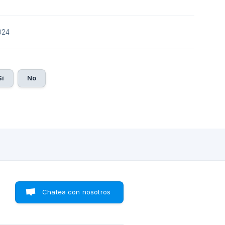
024
Sí
No
Chatea con nosotros