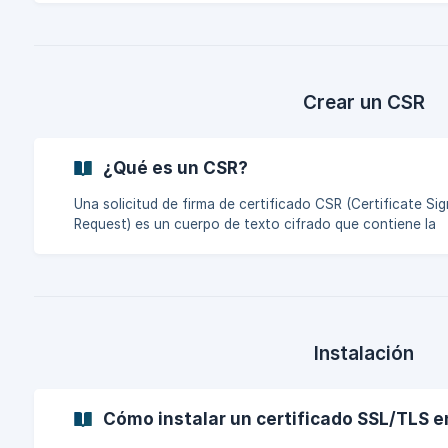
DigiCert emita erróneamente un certificado SSL/TLS a un 
un usuario final (visitante del sitio) tenga alguna pérdida
financiera por una transacción fraudulenta en este sitio,
creyendo que se trata de un sitio auténtico, el usuario fi
podrá reclamar a DigiCert la recuperación del dinero perd
Crear un CSR
la transa
¿Qué es un CSR?
Una solicitud de firma de certificado CSR (Certificate Sig
Request) es un cuerpo de texto cifrado que contiene la
información necesaria para que la autoridad de certifica
(CA) emita su certificado SSL/TLS. ||| Siga atentamente las
instrucciones que aparecen a continuación cuando rellen
información para generar la CSR. Su certificado SSL/TLS
emitirá con la información contenida en la CSR generada
vez emitido el certificado, ya no será posible modificar la
Instalación
información utilizad
Cómo instalar un certificado SSL/TLS 