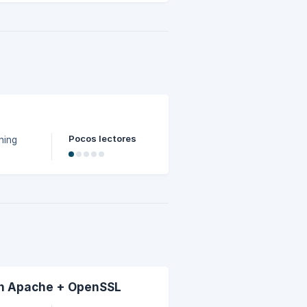
sitio, y
nal
ido en
Pocos lectores
ning
ción
e la
 se
. Una
en Apache + OpenSSL