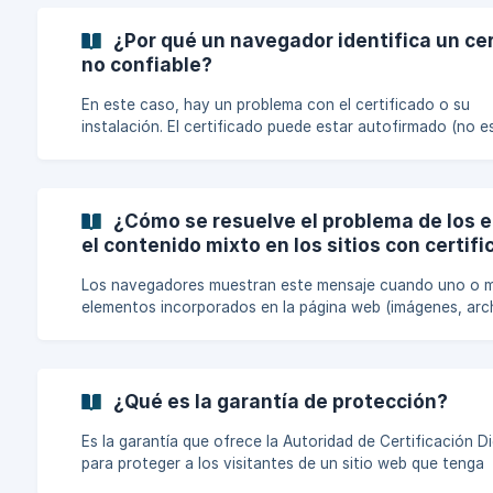
solo tiene que comprar un nuevo certificado SSL/TLS pa
sustituir el antiguo. Recordamos que siempre que se genere un
¿Por qué un navegador identifica un ce
nuevo certificado (nueva solicitud, reemisión o renovaci
no confiable?
debe actualizar las claves del nuevo certificado en su se
web. Para
En este caso, hay un problema con el certificado o su
instalación. El certificado puede estar autofirmado (no e
confianza), haber caducado o haber sido emitido para u
dirección diferente a la que accede el navegador. También puede
haber un problema con la instalación de los certificados r
intermedio. Para comprar o renovar un certificado SSL/TLS,
¿Cómo se resuelve el problema de los 
consulte nuestras ofertas: https://flexbox.cloud/certifica
el contenido mixto en los sitios con certif
ssl/
Los navegadores muestran este mensaje cuando uno o 
elementos incorporados en la página web (imágenes, arc
CSS, componentes JavaScript, etc.) se cargan a través 
URL no segura (http:// en lugar de https://) o con una URL
externa que tiene instalado un certificado no válido. Lo que
tenemos que hacer para solucionar esto es cambiar la U
¿Qué es la garantía de protección?
estos elementos para que empiecen por https:// . Para comprar
o renovar un certificado SSL/TLS, consulte nuestras ofe
Es la garantía que ofrece la Autoridad de Certificación Di
[https://flexbox.c
para proteger a los visitantes de un sitio web que tenga
instalado un certificado DigiCert SSL/TLS. En caso de que