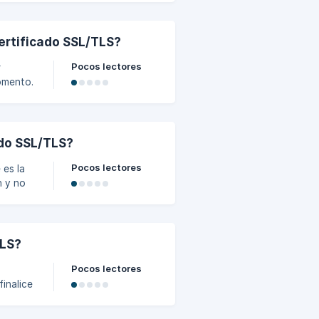
 en los
, CSRs,
ertificado SSL/TLS?
 el
hivo
Pocos lectores
r
omento.
r
a la
ado SSL/TLS?
in
Pocos lectores
 es la
n y no
do, su
ción y
TLS?
ación.
Pocos lectores
inalice
ros,