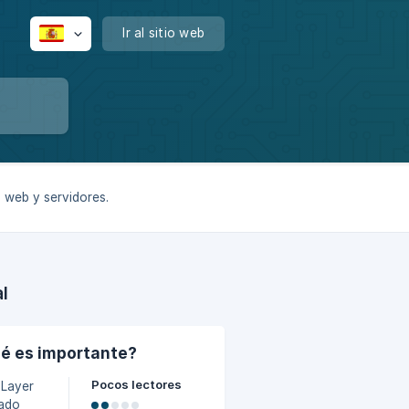
Ir al sitio web
s web y servidores.
l
ué es importante?
Pocos lectores
 Layer
rado