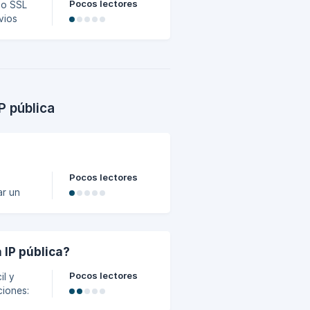
Pocos lectores
do SSL
icados
P pública
Pocos lectores
ertas:
 IP pública?
Pocos lectores
il y
ciones: