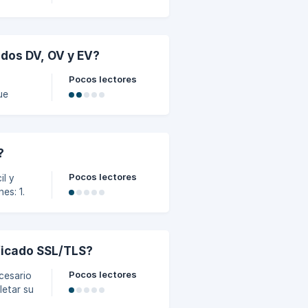
en las
entre la
ados DV, OV y EV?
Pocos lectores
ue
, en
mpresa
la
?
inio se
ro DNS.
Pocos lectores
il y
s: 1.
ificado SSL/TLS?
Pocos lectores
cesario
letar su