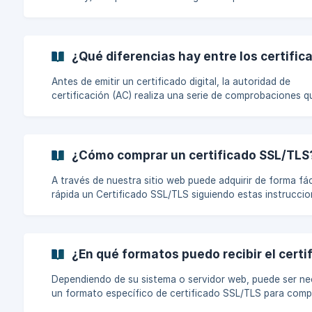
para garantizar la privacidad y la seguridad de los datos 
comunicaciones por Internet. Un certificado digital es un fichero
digital, emitido por una tercera parte de confianza (una
Autoridad de Certificación), que garantiza la vinculación 
¿Qué diferencias hay entre los certific
identidad de una persona o entidad y su clave pública. El
certificado digital también contiene la fecha de em
Antes de emitir un certificado digital, la autoridad de
certificación (AC) realiza una serie de comprobaciones q
clasifican los certificados digitales SSL/TLS en tres tipos
función del tipo de validación: Validación de dominio (DV): La
validación consiste únicamente en comprobar que una e
o persona está en control del dominio web que figura en 
¿Cómo comprar un certificado SSL/TLS
solicitud de certificado. La validación del control del dom
realiza automáticamente por correo electrónico o regist
A través de nuestra sitio web puede adquirir de forma fác
El
rápida un Certificado SSL/TLS siguiendo estas instruccione
Elija el certificado SSL/TLS Certificados SSL RapidSSL, Thawte
ou DigiCert Secure Site Certificados SSL GeoTrust 2. Elija el
Ciclo de Facturación Con la nueva validez máxima de los
certificados de un a
¿En qué formatos puedo recibir el cert
Dependiendo de su sistema o servidor web, puede ser ne
un formato específico de certificado SSL/TLS para comp
instalación. Una vez completado el proceso de validación y