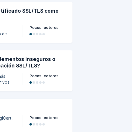
ra
rtificado SSL/TLS como
ón)
rvidor
Pocos lectores
s de
na
aíz e
elementos inseguros o
dos/tls-
icación SSL/TLS?
Pocos lectores
más
hivos
de una
RL de
rtas:
Pocos lectores
giCert,