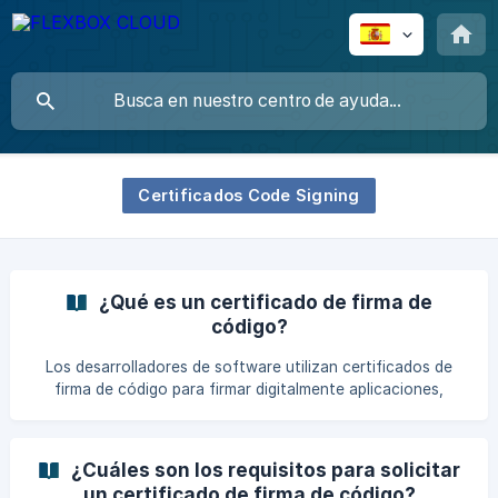
Certificados Code Signing
¿Qué es un certificado de firma de
código?
Los desarrolladores de software utilizan certificados de
firma de código para firmar digitalmente aplicaciones,
controladores, firmware, actualizaciones y ejecutables en
diversas plataformas. Proporcionan a los usuarios finales
una forma de verificar que el software que se está
¿Cuáles son los requisitos para solicitar
descargando y/o ejecutando es auténtico y no ha sido
un certificado de firma de código?