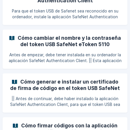
Authentication Client
certificado d
Para que el token USB de Safenet sea reconocido en su
ordenador, instale la aplicación SafeNet Authentication
Client de acuerdo con su sistema operativo: Versión para
Windows 32 bits Versión para Windows 64 bits Versión para
MAC OS [Versión para Linux](https://www.digicert.
Cómo cambiar el nombre y la contraseña
del token USB SafeNet eToken 5110
Antes de empezar, debe tener instalada en su ordenador la
aplicación SafeNet Authentication Client. || Esta aplicación
proporciona el controlador para reconocer el token USB en
su ordenador. Si no tiene instalada la aplicación, siga las
instrucciones del enlace siguiente: Cómo instalar la
Cómo generar e instalar un certificado
aplicación SafeNet Authentication Client 1. Cómo cambiar
de firma de código en el token USB SafeNet
el nombre de su token Conecta el token al ordenador. Ab
eToken 5110 CC (RSA 4096 bits)
|| Antes de continuar, debe haber instalado la aplicación
SafeNet Authentication Client, para que el token USB sea
detectado por tu sistema operativo. La instalación del
certificado de firma de código en el token USB sólo es
posible utilizando la aplicación DigiCert Hardware
Cómo firmar códigos con la aplicación
Certificate Installer en el sistema operativo Windows: [haga