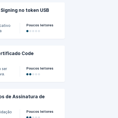
 que
por
 Signing no token USB
Poucos leitores
icativo
a
el
aller no
ertificado Code
Poucos leitores
 ser
va.
ing, a
ência.
a sua
dos de Assinatura de
envio de
a
Poucos leitores