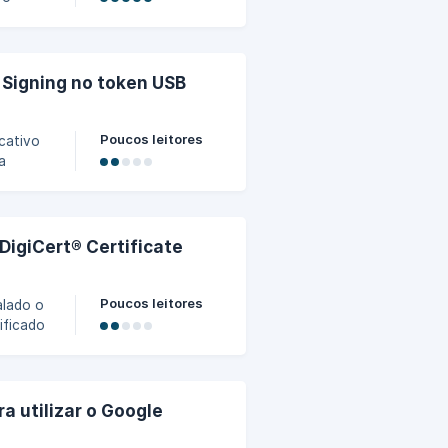
o seu
icativo
 Signing no token USB
Poucos leitores
icativo
a
el
aller no
DigiCert® Certificate
Poucos leitores
alado o
ificado
 utilizar o Google