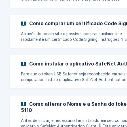
certificado, ao ser executado, mostrará uma tela com o
da sua empresa, perguntando se deseja continuar com a
instalação, mas não será uma mensagem de alerta. A reputação
do software será construída organicamente à medida qu
Como comprar um certificado Code Sig
downloads e instalação do software aumentarem. Assinatura de
Código EV Certificado Code Signing de validação extendida (EV).
Através do nosso site é possível comprar facilmente e
Um software assi
rapidamente um certificado Code Signing, instruções: 1. Escolha
o certificado Code Signing De acordo com a sua necessidade
escolha o certificado Code Signing apropriado: DigiCert
Assinatura de Código OV DigiCert Assinatura de Código EV
Escolha o ciclo de pagamento O certificado
Como instalar o aplicativo SafeNet Aut
Para que o token USB Safenet seja reconhecido em seu
computador, instale o aplicativo SafeNet Authentication 
de acordo com seu sistema operacional: Versão para Windows
32 bits Versão para Windows 64 bits Versão para MAC O
[Versão para Linux](https://www.digicert.com
Como alterar o Nome e a Senha do tok
5110
Antes de iniciar, é necessário ter instalado em seu comp
aplicativo SafeNet Authentication Client. || Este aplicativo