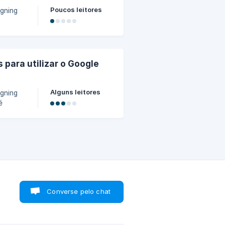
Poucos leitores
igning
nssl?
para utilizar o Google
Alguns leitores
igning
é
Converse pelo chat