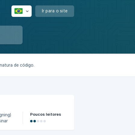
Ir para o site
inatura de código.
Poucos leitores
gning)
inar
e
em uma