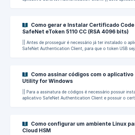
fornece o driver para o reconhecimento do token USB n
computador. Caso não possua o aplicativo instalado, siga as
instruções presentes no link a seguir: Como instalar o apl
SafeNet Authentication Client 1. Como renomear seu Token
Como gerar e Instalar Certificado Code
Conecte seu token ao computador.
SafeNet eToken 5110 CC (RSA 4096 bits)
|| Antes de prosseguir é necessário já ter instalado o apl
SafeNet Authentication Client, para que o token USB sej
detectado pelo seu sistema operacional. A instalação do
certificado Code Signing no token USB somente é possív
utilizando o aplicativo DigiCert Hardware Certificate Inst
sistema operacional Windows: [clique aqui para baixar o
Como assinar códigos com o aplicativo 
aplicativo DigiCert Hardware Certificate Installer]
Utility for Windows
|| Para a assinatura de códigos é necessário possuir inst
aplicativo SafeNet Authentication Client e possuir o cert
Code Signing importado no token USB. Para assinar seus
códigos: Conecte o seu token USB. Em seu servidor ou estação
de trabalho Windows, faça o downlo
Como configurar um ambiente Linux para
Cloud HSM