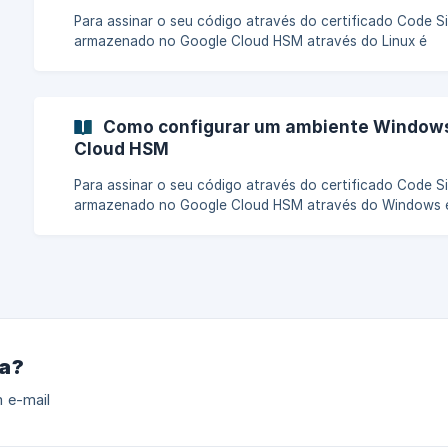
Para assinar o seu código através do certificado Code S
armazenado no Google Cloud HSM através do Linux é
necessário: Fazer o download da biblioteca PKCS #11:
https://cloud.google.com/kms/docs/reference/pkcs11-ope
hl=pt-br Instalar os seguintes pacotes: sudo apt-get update
sudo apt-get install libengine-pkcs11-openssl opensc ** Criar um
Como configurar um ambiente Windows 
arquivo de configuração YAML para localizar
Cloud HSM
Para assinar o seu código através do certificado Code S
armazenado no Google Cloud HSM através do Windows 
necessário: Instalar Java JRE. (caso não esteja instalado):
https://www.java.com/pt-BR/download/ie_manual.jsp?
locale=pt_BR Instalar a CLI gcloud:
https://cloud.google.com/sdk/docs/install?hl=pt-br **Baixar o
aplicativo assinador de código Jsi
ra?
 e-mail